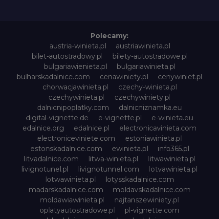
Polecamy:
austria-winieta.pl
austriawinieta.pl
bilet-autostradowy.pl
bilety-autostradowe.pl
bulgariawienieta.pl
bulgariawinieta.pl
bulharskadalnice.com
cenawiniety.pl
cenywiniet.pl
chorwacjawinieta.pl
czechy-winieta.pl
czechywinieta.pl
czechywiniety.pl
dalnicnipoplatky.com
dalnicniznamka.eu
digital-vignette.de
e-vignette.pl
e-winieta.eu
edalnice.org
edalnice.pl
electronicavinieta.com
electroniceviniete.com
estoniawinieta.pl
estonskadalnice.com
ewinieta.pl
info365.pl
litvadalnice.com
litwa-winieta.pl
litwawinieta.pl
livignotunel.pl
livignotunnel.com
lotvawinieta.pl
lotwawinieta.pl
lotysskadalnice.com
madarskadalnice.com
moldavskadalnice.com
moldawiawinieta.pl
najtanszewiniety.pl
oplatyautostradowe.pl
pl-vignette.com