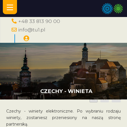
+48 33 813 90 00
info@tu1.pl
CZECHY - WINIETA
A
A
A
Czechy - winiety elektroniczne. Po wybraniu rodzaju
winiety, zostaniesz przeniesiony na naszą stronę
partnerską.