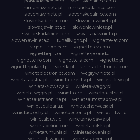
polskadalnice.com
rakouskadalnice.com
rumuniawinieta.pl
rumunskadalnice.com
sloveniawinieta.pl
slovenskadalnice.com
slovinskadalnice.com
slowacja-winieta.pl
slowacjawinieta.pl
sloweniawinieta.pl
svycarskadalnice.com
szwajcariawinieta.pl
słoweniawinieta.pl
tunellivigno.pl
vignette-at.com
vignette-bg.com
vignette-cz.com
vignette-pl.com
vignette-poland.pl
vignette-ro.com
vignette-si.com
vignette.pl
vignettepoland.pl
vinetki.pl
vinietaelectronica.com
vinieteelectronice.com
wegrywinieta.pl
winieta-austria.pl
winieta-czechy.pl
winieta-litwa.pl
winieta-słowacja.pl
winieta-wegry.pl
winieta-węgry.pl
winieta.org
winietaaustria.pl
winietaaustriaonline.pl
winietaautostradowa.pl
winietabulgaria.pl
winietachorwacja.pl
winietaczechy.pl
winietaestonia.pl
winietalitwa.pl
winietalotwa.pl
winietamoldawia.pl
winietaonline.com
winietapolska.pl
winietarumunia.pl
winietaslovenia.pl
winietaslowacja.pl
winietaslowenia.pl